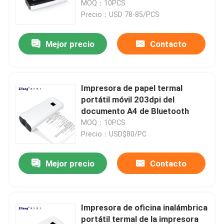
MOQ：10PCS
Precio：USD 78-85/PCS
Visita a la fábrica
Mejor precio
Contacto
Control de Calidad
Impresora de papel termal
Contacto
portátil móvil 203dpi del
documento A4 de Bluetooth
MOQ：10PCS
noticias
Precio：USD$80/PC
Todos los casos
Mejor precio
Contacto
Impresoras térmicas de la posición
Impresora de oficina inalámbrica
impresora del recibo de 58m m
portátil termal de la impresora