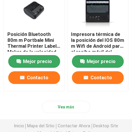
Posición Bluetooth
Impresora térmica de
80m m Portbale Mini
la posición del IOS 80m
Thermal Printer Label
m Wifi de Android para
Maker de la velocidad
el recibo móvil del
rápida USB
boleto
Mejor precio
Mejor precio
Contacto
Contacto
Vea más
Inicio
Mapa del Sitio
Contactar Ahora
Desktop Site