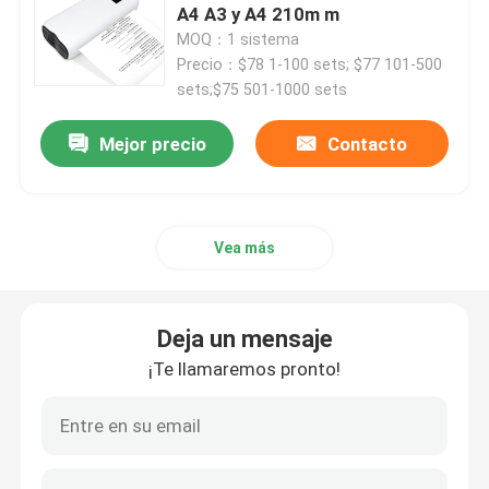
A4 A3 y A4 210m m
MOQ：1 sistema
impresora del recibo de 80m m
Precio：$78 1-100 sets; $77 101-500
sets;$75 501-1000 sets
impresora térmica portátil de 58m m mini
Mejor precio
Contacto
Mini impresora térmica portátil de 80 mm
Vea más
Impresora térmica de Bluetooth 58m m
Impresora térmica de Bluetooth 80m m
Deja un mensaje
¡Te llamaremos pronto!
Impresora de la etiqueta de 3 pulgadas
Impresora de la etiqueta de 4 pulgadas