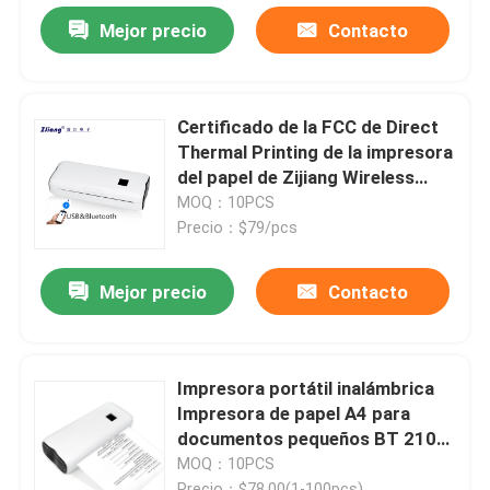
Mejor precio
Contacto
Certificado de la FCC de Direct
Thermal Printing de la impresora
del papel de Zijiang Wireless
Mobile A4
MOQ：10PCS
Precio：$79/pcs
Mejor precio
Contacto
Impresora portátil inalámbrica
Impresora de papel A4 para
documentos pequeños BT 210
mm
MOQ：10PCS
Precio：$78.00(1-100pcs)