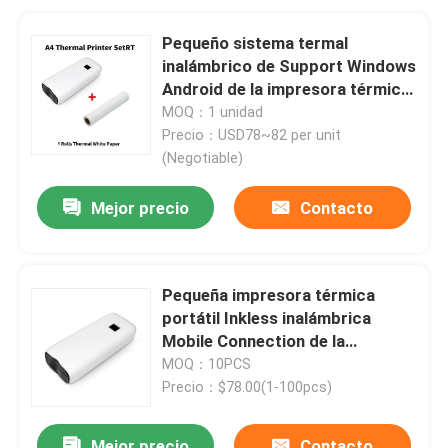
Pequeño sistema termal
inalámbrico de Support Windows
Android de la impresora térmica
A4
MOQ：1 unidad
Precio：USD78~82 per unit
(Negotiable)
Mejor precio
Contacto
Pequeña impresora térmica
portátil Inkless inalámbrica
Mobile Connection de la
impresora A4
MOQ：10PCS
Precio：$78.00(1-100pcs)
Mejor precio
Contacto