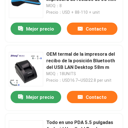
MOQ：8
Precio：USD + 88-110 + unit
Visita a la fábrica
Mejor precio
Contacto
Control de Calidad
Contacto
OEM termal de la impresora del
recibo de la posición Bluetooth
del USB LAN Desktop 58m m
noticias
MOQ：18UNITS
Precio：USD16.7~USD22.8 per unit
Todos los casos
Mejor precio
Contacto
Impresoras térmicas de la posición
Todo en uno PDA 5.5 pulgadas
impresora del recibo de 58m m