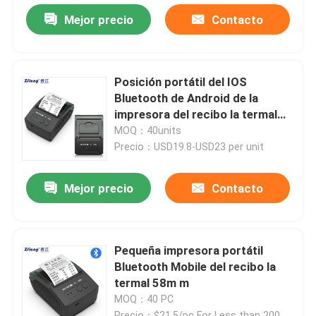
Mejor precio
Contacto
Posición portátil del IOS
Bluetooth de Android de la
impresora del recibo la termal
58m m
MOQ：40units
Precio：USD19.8-USD23 per unit
Mejor precio
Contacto
Pequeña impresora portátil
Bluetooth Mobile del recibo la
termal 58m m
MOQ：40 PC
Precio：$21.5/pc For Less than 200