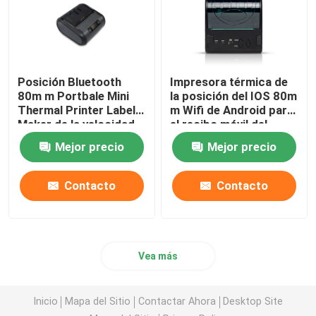
Posición Bluetooth
Impresora térmica de
80m m Portbale Mini
la posición del IOS 80m
Thermal Printer Label
m Wifi de Android para
Maker de la velocidad
el recibo móvil del
rápida USB
boleto
Mejor precio
Mejor precio
Contacto
Contacto
Vea más
Inicio
Mapa del Sitio
Contactar Ahora
Desktop Site