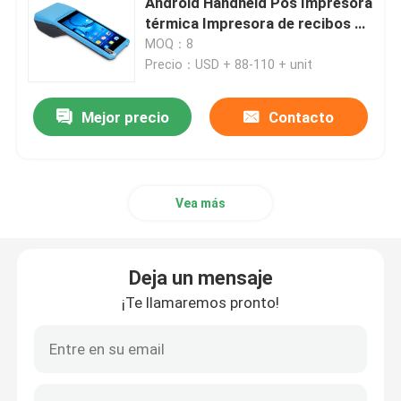
Android Handheld Pos Impresora
térmica Impresora de recibos de
58 mm
MOQ：8
impresora del recibo de 80m m
Precio：USD + 88-110 + unit
impresora térmica portátil de 58m m mini
Mejor precio
Contacto
Mini impresora térmica portátil de 80 mm
Vea más
Impresora térmica de Bluetooth 58m m
Impresora térmica de Bluetooth 80m m
Deja un mensaje
¡Te llamaremos pronto!
Impresora de la etiqueta de 3 pulgadas
Impresora de la etiqueta de 4 pulgadas