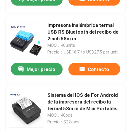
Impresora inalámbrica termal
USB RS Bluetooth del recibo de
2inch 58m m
MOQ：40units
Precio：USD16.7 to USD27.5 per unit
Mejor precio
Contacto
Sistema del IOS de For Android
de la impresora del recibo la
termal 58m m de Mini Portable
BT
MOQ：40pcs
Precio：$22/pcs