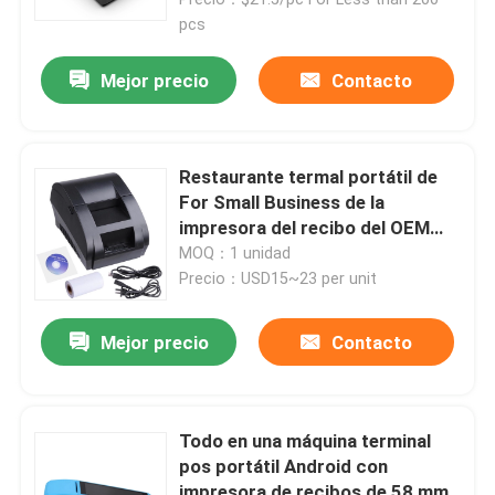
pcs
Mejor precio
Contacto
Restaurante termal portátil de
For Small Business de la
impresora del recibo del OEM
2inch
MOQ：1 unidad
Precio：USD15~23 per unit
Mejor precio
Contacto
Inicio
Productos
Todo en una máquina terminal
pos portátil Android con
Sobre nosotros
impresora de recibos de 58 mm