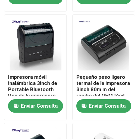
Productos
Impresoras térmicas de la posición
impresora del recibo de 58m m
impresora del recibo de 80m m
Impresora móvil
Pequeño peso ligero
inalámbrica 3inch de
termal de la impresora
Portable Bluetooth
3inch 80m m del
Pos de la impresora
recibo del OEM fácil
impresora térmica portátil de 58m m mini
térmica del ODM
llevar
Enviar Consulta
Enviar Consulta
Mini impresora térmica portátil de 80 mm
Impresora térmica de Bluetooth 58m m