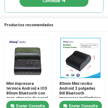
Continuar
Productos recomendados
Inicio
Mini impresora
80mm Mini recibo
térmica Android e IOS
Android 3 pulgadas
Sobre nosotros
80mm Bluetooth con
Bill Bluetooth
gran almacén de papel
impresora inalámbrica
térmica móvil
Enviar Consulta
Enviar Consulta
Contactos