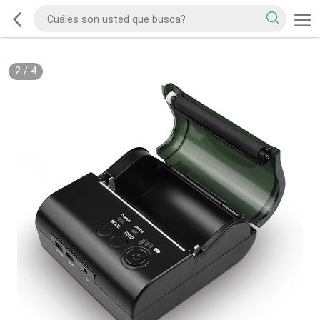
2
/
4