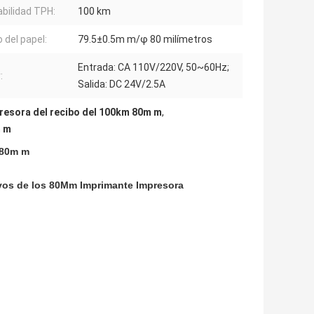
abilidad TPH:
100 km
 del papel:
79.5±0.5m m/φ 80 milímetros
Entrada: CA 110V/220V, 50~60Hz;
:
Salida: DC 24V/2.5A
resora del recibo del 100km 80m m
,
m m
l 80m m
evos de los 80Mm Imprimante Impresora