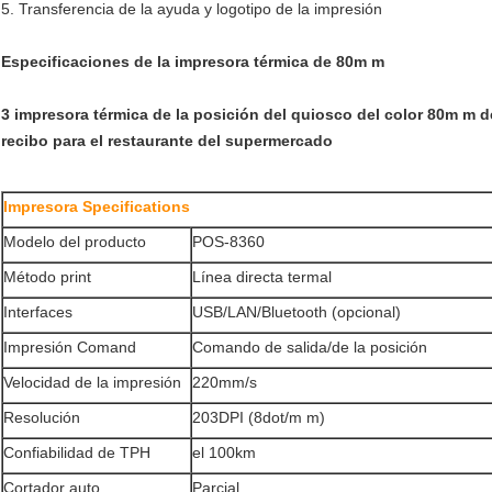
5. Transferencia de la ayuda y logotipo de la impresión
Especificaciones de la impresora térmica de 80m m
3 impresora térmica de la posición del quiosco del color 80m m de
recibo para el restaurante del supermercado
Impresora Specifications
Modelo del producto
POS-8360
Método print
Línea directa termal
Interfaces
USB/LAN/Bluetooth (opcional)
Impresión Comand
Comando de salida/de la posición
Velocidad de la impresión
220mm/s
Resolución
203DPI (8dot/m m)
Confiabilidad de TPH
el 100km
Cortador auto
Parcial