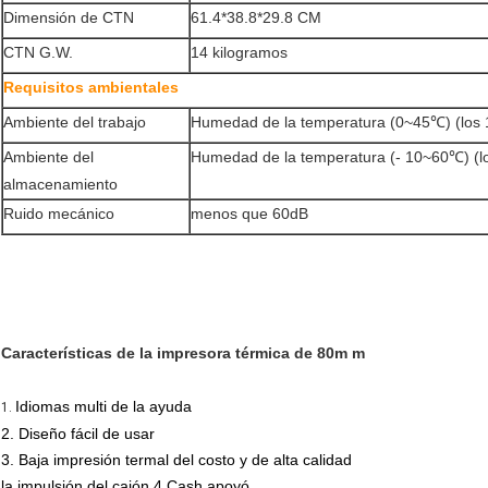
Dimensión de CTN
61.4*38.8*29.8 CM
CTN G.W.
14 kilogramos
Requisitos ambientales
Ambiente del trabajo
Humedad de la temperatura (0~45℃) (los
Ambiente del
Humedad de la temperatura (- 10~60℃) (
almacenamiento
Ruido mecánico
menos que 60dB
Características de la impresora térmica de 80m m
Idiomas multi de la ayuda
1.
2.
Diseño fácil de usar
3. Baja impresión termal del costo y de alta calidad
la impulsión del cajón 4.Cash apoyó