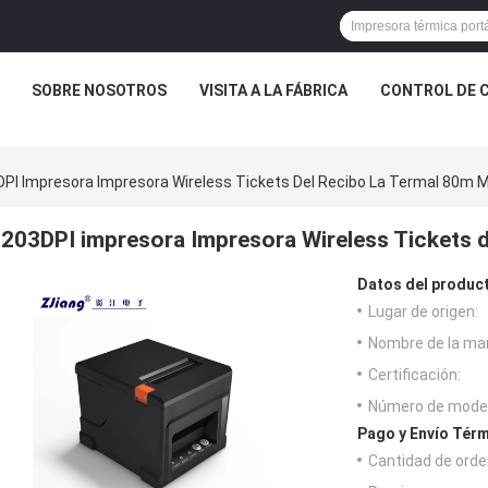
SOBRE NOSOTROS
VISITA A LA FÁBRICA
CONTROL DE 
PI Impresora Impresora Wireless Tickets Del Recibo La Termal 80m 
203DPI impresora Impresora Wireless Tickets d
Datos del produc
Lugar de origen:
Nombre de la ma
Certificación:
Número de model
Pago y Envío Térm
Cantidad de orde