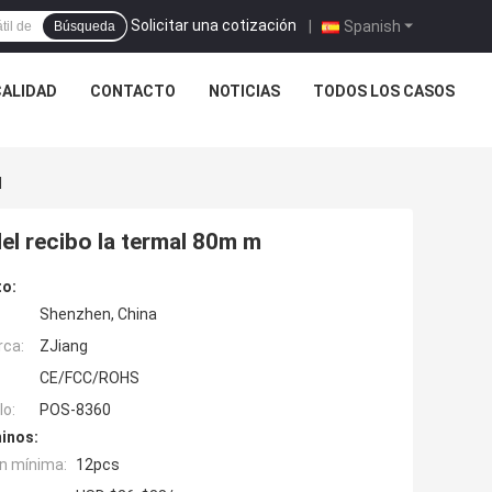
Solicitar una cotización
|
Spanish
Búsqueda
CALIDAD
CONTACTO
NOTICIAS
TODOS LOS CASOS
M
el recibo la termal 80m m
to:
Shenzhen, China
rca:
ZJiang
CE/FCC/ROHS
o:
POS-8360
inos:
n mínima:
12pcs