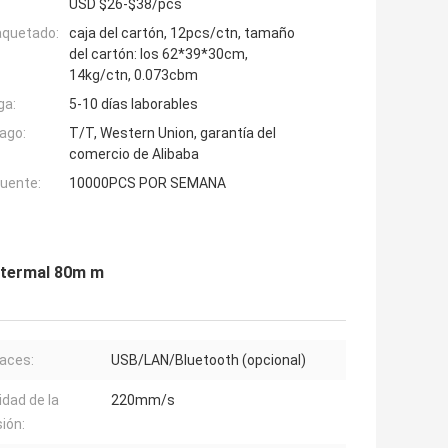
USD $26-$38/pcs
aquetado:
caja del cartón, 12pcs/ctn, tamaño
del cartón: los 62*39*30cm,
14kg/ctn, 0.073cbm
ga:
5-10 días laborables
ago:
T/T, Western Union, garantía del
comercio de Alibaba
fuente:
10000PCS POR SEMANA
a termal 80m m
faces:
USB/LAN/Bluetooth (opcional)
idad de la
220mm/s
ión: