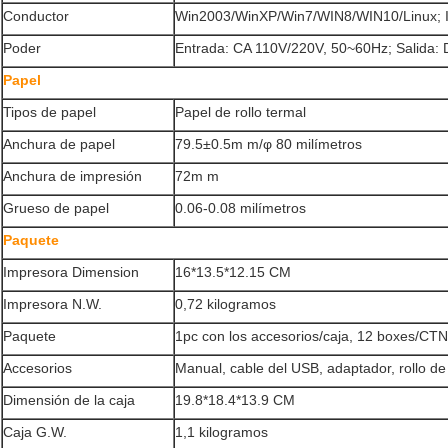
Conductor
Win2003/WinXP/Win7/WIN8/WIN10/Linux; I
Poder
Entrada: CA 110V/220V, 50~60Hz; Salida:
Papel
Tipos de papel
Papel de rollo termal
Anchura de papel
79.5±0.5m m/φ 80 milímetros
Anchura de impresión
72m m
Grueso de papel
0.06-0.08 milímetros
Paquete
Impresora Dimension
16*13.5*12.15 CM
Impresora N.W.
0,72 kilogramos
Paquete
1pc con los accesorios/caja, 12 boxes/CTN
Accesorios
Manual, cable del USB, adaptador, rollo de
Dimensión de la caja
19.8*18.4*13.9 CM
Caja G.W.
1,1 kilogramos