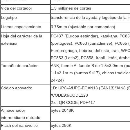
Vida del cortador
1,5 millones de cortes
Logotipo
transferencia de la ayuda y logotipo de la 
Líneas espaciamiento
3.75m m (ajustable por comandos)
Hoja del carácter de la
PC437 (Europa estándar), katakana, PC850
extensión
(portugués), PC863 (canadiense), PC865 (n
Europa griega, hebrea, del este, Irán, WPC
PC852 (Latin2), PC858, IranII, letón, árabe
Tamaño de carácter
ANK, fuente A: fuente B de 1.5×3.0m m (pu
1.1×2.1m m (puntos 9×17), chinos tradicio
24×24)
Código apoyado:
1D: UPC-A/UPC-E/JAN13 (EAN13)/JAN8 
/CODE93/CODE128
2.o: QR CODE, PDF417
Almacenador
bytes 2048K
intermediario entrado
Flash del nanovoltio
bytes 256K