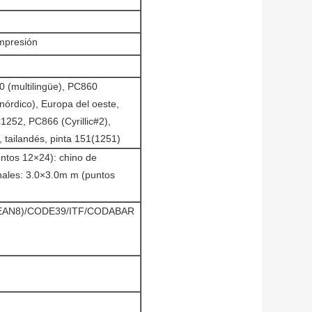
impresión
 (multilingüe), PC860
órdico), Europa del oeste,
1252, PC866 (Cyrillic#2),
, tailandés, pinta 151(1251)
ntos 12×24): chino de
nales: 3.0×3.0m m (puntos
(EAN8)/CODE39/ITF/CODABAR