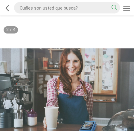
2
/
4