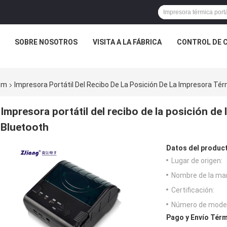
SOBRE NOSOTROS
VISITA A LA FÁBRICA
CONTROL DE 
 m
Impresora Portátil Del Recibo De La Posición De La Impresora T
Impresora portátil del recibo de la posición de
Bluetooth
Datos del produc
Lugar de origen:
Nombre de la ma
Certificación:
Número de model
Pago y Envío Térm