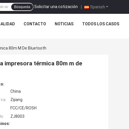
Solicitar una cotización
|
Spanish
Búsqueda
CALIDAD
CONTACTO
NOTICIAS
TODOS LOS CASOS
érmica 80m M De Bluetooth
 la impresora térmica 80m m de
to:
China
rca:
Zijiang
FCC/CE/ROSH
o:
ZJ8003
inos: