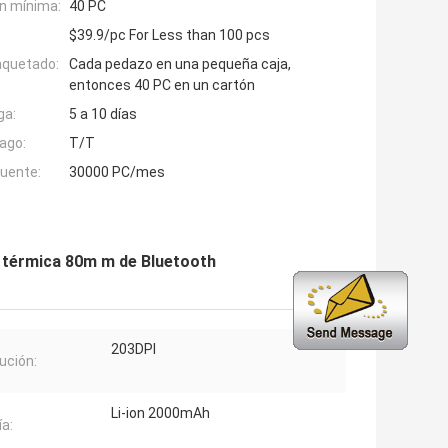
n mínima:
40 PC
$39.9/pc For Less than 100 pcs
aquetado:
Cada pedazo en una pequeña caja,
entonces 40 PC en un cartón
ga:
5 a 10 días
ago:
T/T
fuente:
30000 PC/mes
ra térmica 80m m de Bluetooth
203DPI
ución:
Li-ion 2000mAh
ía: