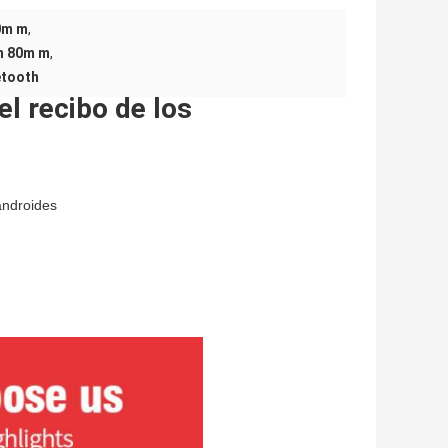
80m m
,
th 80m m
,
etooth
l recibo de los
androides