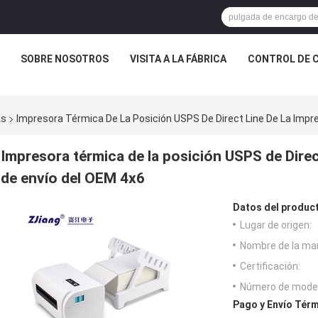
SOBRE NOSOTROS
VISITA A LA FÁBRICA
CONTROL DE 
as
Impresora Térmica De La Posición USPS De Direct Line De La Impr
Impresora térmica de la posición USPS de Direct
de envío del OEM 4x6
Datos del produc
Lugar de origen:
Nombre de la ma
Certificación:
Número de model
Pago y Envío Térm