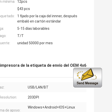
n mínima:
12pcs
$43 pcs
aquetado:
1 fijado por la caja del innner, después
embaló en cartón estándar
ga:
5-15 días laborables
ago:
T/T
fuente:
unidad 50000 por mes
 impresora de la etiqueta de envío del OEM 4x6
az:
USB/LAN/BT
Resolution:
203DPI
Windows+Android+IOS+Linux
ma de apoyo: