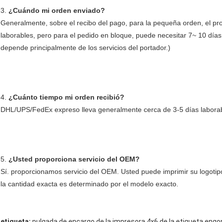
3. 
¿Cuándo mi orden enviado?
Generalmente, sobre el recibo del pago, para la pequeña orden, el pro
laborables, pero para el pedido en bloque, puede necesitar 7~ 10 días 
depende principalmente de los servicios del portador.)
4. 
¿Cuánto tiempo mi orden recibió?
DHL/UPS/FedEx expreso lleva generalmente cerca de 3-5 días laborabl
5. 
¿Usted proporciona servicio del OEM?
Sí. proporcionamos servicio del OEM. Usted puede imprimir su logotip
la cantidad exacta es determinado por el modelo exacto.
etiqueta:
pulgada de encargo de la impresora 4x6 de la etiqueta en