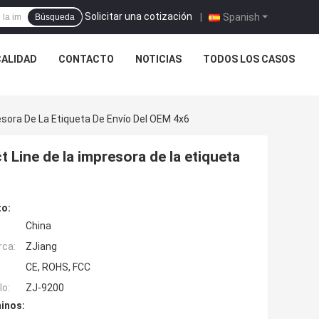
Solicitar una cotización
|
Spanish
Búsqueda
CALIDAD
CONTACTO
NOTICIAS
TODOS LOS CASOS
esora De La Etiqueta De Envío Del OEM 4x6
 Line de la impresora de la etiqueta
to:
China
rca:
ZJiang
CE, ROHS, FCC
o:
ZJ-9200
inos: