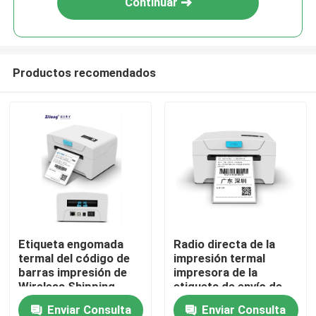
Continuar
Productos recomendados
Inicio
Etiqueta engomada
Radio directa de la
termal del código de
impresión termal
Productos
barras impresión de
impresora de la
Wireless Shipping
etiqueta de envío de
Label de la impresora
Lan USPS de la
Enviar Consulta
Enviar Consulta
Sobre nosotros
de la etiqueta de 3
impresora de la