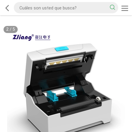
2
/
5