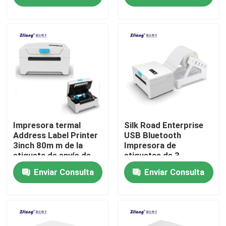
pulgadas
etiqueta de 3 pulgadas
Visita a la fábrica
Control de Calidad
Contacto
noticias
Impresora termal
Silk Road Enterprise
Address Label Printer
USB Bluetooth
3inch 80m m de la
Impresora de
etiqueta de envío de
etiquetas de 3
Todos los casos
Bluetooth USPS
pulgadas para
Enviar Consulta
Enviar Consulta
impresión de código
de barras
Impresoras térmicas de la posición
impresora del recibo de 58m m