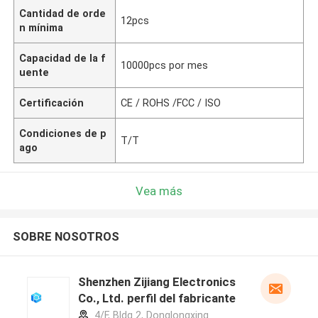
Cantidad de orde
12pcs
n mínima
Capacidad de la f
10000pcs por mes
uente
Certificación
CE / ROHS /FCC / ISO
Condiciones de p
T/T
ago
Vea más
SOBRE NOSOTROS
Shenzhen Zijiang Electronics
Co., Ltd. perfil del fabricante
4/F, Bldg 2, Donglongxing