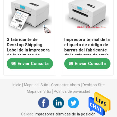
impresora del recibo de 80m m
impresora térmica portátil de 58m m mini
3 fabricante de
Impresora termal de la
Desktop Shipping
etiqueta de código de
Mini impresora térmica portátil de 80 mm
Label de la impresora
barras del fabricante
de la etiqueta de
de la etiqueta de envío
dirección del recibo
de Bluetooth 80m m
Impresora térmica de Bluetooth 58m m
Enviar Consulta
Enviar Consulta
de la pulgada 203DPI
Impresora térmica de Bluetooth 80m m
Inicio
Mapa del Sitio
Contactar Ahora
Desktop Site
Mapa del Sitio
Política de privacidad
Impresora de la etiqueta de 3 pulgadas
Impresora de la etiqueta de 4 pulgadas
Calidad
Impresoras térmicas de la posición